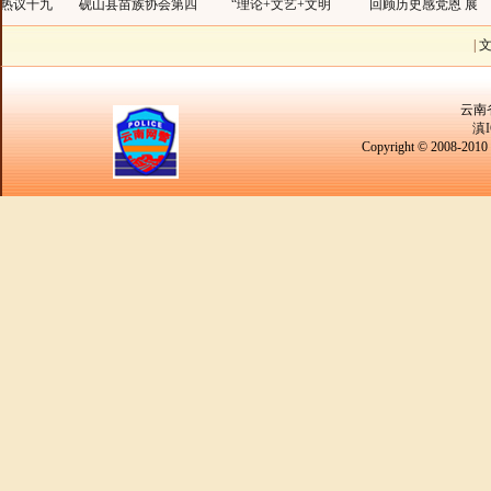
九
砚山县苗族协会第四
“理论+文艺+文明
回顾历史感党恩 展
砚山
|
云南
滇I
Copyright © 2008-