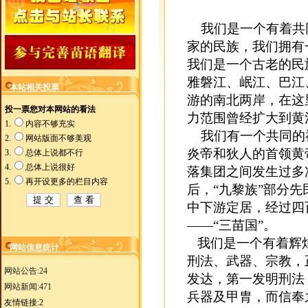
我们是一个有着共
家的民族，我们拥有
我们是一个古老的民
雅磐江、岷江、巴江
本站相关投票
游的南北两岸，在这
力范围曾经扩大到黄
我们有一个共同的
炎帝和狄人的首领黄
落集团之间发生过多
后，“九黎族”部分
中下游定居，经过四
——“三苗国”。
我们是一个有着辉煌
网站信息统计
刑法、武器、宗教，
网站公告:24
发达，第一发明刑法
网站新闻:471
兵器及甲胄，而信奉
友情链接:2