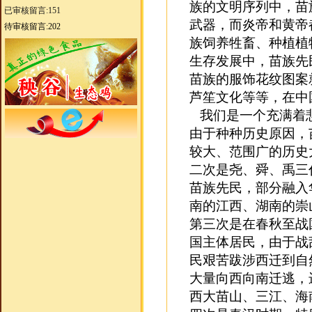
族的文明序列中，苗
已审核留言:151
武器，而炎帝和黄帝
待审核留言:202
族饲养牲畜、种植植
生存发展中，苗族先
苗族的服饰花纹图案
芦笙文化等等，在中
我们是一个充满着悲
由于种种历史原因，
较大、范围广的历史
二次是尧、舜、禹三代
苗族先民，部分融入
南的江西、湖南的崇山
第三次是在春秋至战
国主体居民，由于战
民艰苦跋涉西迁到自
大量向西向南迁逃，
西大苗山、三江、海