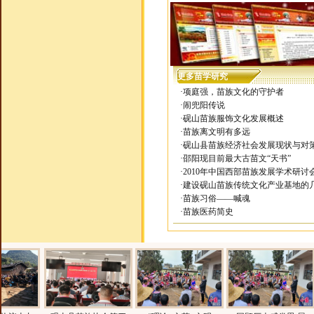
更多苗学研究
·
项庭强，苗族文化的守护者
·
闹兜阳传说
·
砚山苗族服饰文化发展概述
·
苗族离文明有多远
·
砚山县苗族经济社会发展现状与对
·
邵阳现目前最大古苗文“天书”
·
2010年中国西部苗族发展学术研讨
·
建设砚山苗族传统文化产业基地的
·
苗族习俗——喊魂
·
苗族医药简史