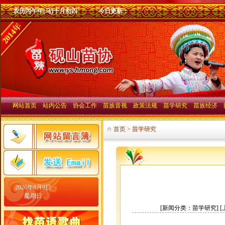
农历丙午年(马)十月初四
今日更新：
网站首页
站内公告
协会工作
苗族音视
政策法规
苗学研究
苗族经济
∟网站留言
∟免责声明
∟协会概况
∟协会活动
∟法律法规选登
∟苗族历史
∟人物企业
首页
> 苗学研究
∟给站长发邮件
∟公告
∟协会动态
∟苗族民歌
∟政策选登
∟风俗习惯
∟经济信息
∟发展论坛
∟通知
∟领导讲话
∟苗族器乐
∟苗族文化
∟科技知识
∟会员名录
∟其它音视
∟苗医苗药
∟会员风采
∟苗语歌曲
∟苗族概况
∟苗族道德禄理
2026年8月9日
星期日
[新闻分类：苗学研究] [上传时