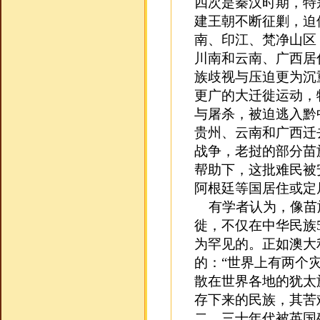
四次是秦汉时期，特
建王朝不断征剿，迫
南、印江、梵净山区
川南和云南、广西居
族歧视与压迫更为沉
更广的大迁徙运动，
与屠杀，被迫逃入黔
贵州、云南和广西迁
战争，老挝的部分苗
帮助下，这批难民被
阿根廷等国居住或定
有学者认为，像苗
徙，不仅在中华民族5
为罕见的。正如澳大
的：“世界上有两个
散在世界各地的犹太
存下来的民族，其苦
二、三十年代被英国