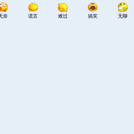
无奈
谎言
难过
搞笑
无聊