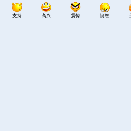
支持
高兴
震惊
愤怒